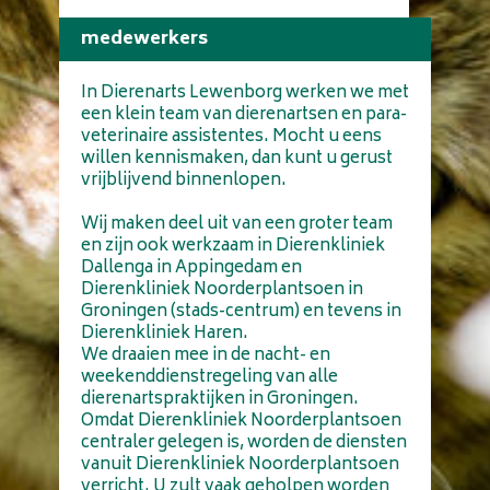
medewerkers
Wie
In Dierenarts Lewenborg werken we met
zijn
een klein team van dierenartsen en para-
veterinaire assistentes. Mocht u eens
wij
willen kennismaken, dan kunt u gerust
vrijblijvend binnenlopen.
Wij maken deel uit van een groter team
en zijn ook werkzaam in Dierenkliniek
Dallenga in Appingedam en
Dierenkliniek Noorderplantsoen in
Groningen (stads-centrum) en tevens in
Dierenkliniek Haren.
We draaien mee in de nacht- en
weekenddienstregeling van alle
dierenartspraktijken in Groningen.
Omdat Dierenkliniek Noorderplantsoen
centraler gelegen is, worden de diensten
vanuit Dierenkliniek Noorderplantsoen
verricht. U zult vaak geholpen worden